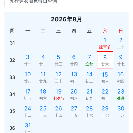
五行穿衣颜色每日查询
2026年8月
周
一
二
三
四
五
六
日
1
2
31
建军节
二十
3
4
5
6
7
9
8
32
廿一
廿二
廿三
廿四
立秋
廿七
廿六
10
11
12
13
14
16
15
33
廿八
廿九
三十
初一
初二
初四
初三
17
18
19
20
21
22
23
34
初五
初六
七夕节
初八
初九
初十
处暑
24
25
26
27
28
29
30
35
十二
十三
十四
十五
十六
十七
十八
31
36
十九